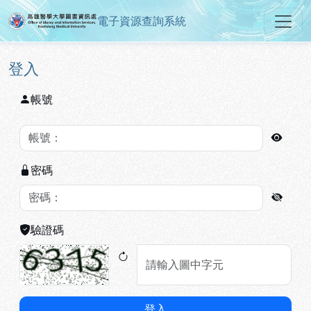
電子資源查詢系統
高雄醫學大學圖書資訊處電子資源
跳到主要內容
:::
:::
登入
帳號
密碼
驗證碼
登入