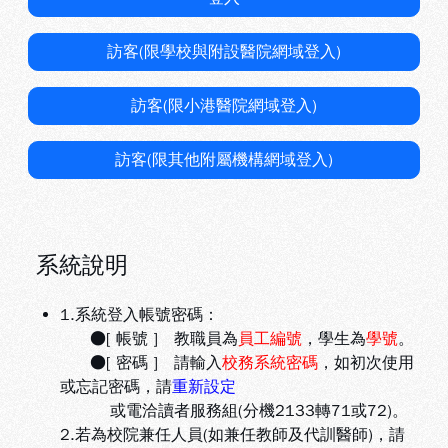
訪客(限學校與附設醫院網域登入)
訪客(限小港醫院網域登入)
訪客(限其他附屬機構網域登入)
系統說明
1.系統登入帳號密碼：
●[ 帳號 ] 教職員為
員工編號
，學生為
學號
。
●[ 密碼 ] 請輸入
校務系統密碼
，如初次使用
或忘記密碼，請
重新設定
或電洽讀者服務組(分機2133轉71或72)。
2.若為校院兼任人員(如兼任教師及代訓醫師)，請