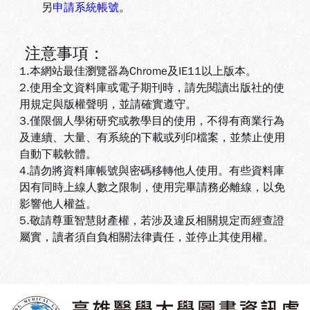
另
申請系統帳號
。
注意事項：
1.本網站最佳瀏覽器為Chrome及IE11以上版本。
2.使用全文資料庫或電子期刊時，請先閱讀出版社的使
用規定與版權聲明，並請確實遵守。
3.
僅限個人學術研究或教學目的使用，不得有商業行為
及連續、大量、有系統的下載或列印檔案，並禁止使用
自動下載軟體
。
4.
請勿將資料庫帳號與密碼移轉他人使用。有些資料庫
因有同時上線人數之限制，使用完畢請務必離線，以免
影響他人權益
。
5
.敬請尊重智慧財產權，若涉及違反相關規定而經查證
屬實，讀者須自負相關法律責任，並停止其使用權
。
:::