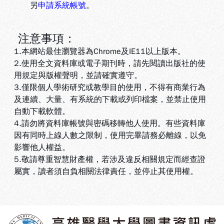
另
申請系統帳號
。
注意事項：
1.本網站最佳瀏覽器為Chrome及IE11以上版本。
2.使用全文資料庫或電子期刊時，請先閱讀出版社的使
用規定與版權聲明，並請確實遵守。
3.
僅限個人學術研究或教學目的使用，不得有商業行為
及連續、大量、有系統的下載或列印檔案，並禁止使用
自動下載軟體
。
4.
請勿將資料庫帳號與密碼移轉他人使用。有些資料庫
因有同時上線人數之限制，使用完畢請務必離線，以免
影響他人權益
。
5
.敬請尊重智慧財產權，若涉及違反相關規定而經查證
屬實，讀者須自負相關法律責任，並停止其使用權
。
:::