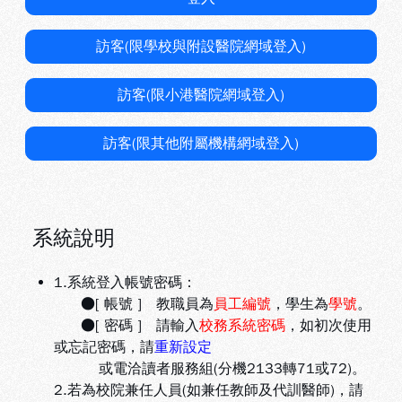
訪客(限學校與附設醫院網域登入)
訪客(限小港醫院網域登入)
訪客(限其他附屬機構網域登入)
系統說明
1.系統登入帳號密碼：
●[ 帳號 ] 教職員為
員工編號
，學生為
學號
。
●[ 密碼 ] 請輸入
校務系統密碼
，如初次使用
或忘記密碼，請
重新設定
或電洽讀者服務組(分機2133轉71或72)。
2.若為校院兼任人員(如兼任教師及代訓醫師)，請