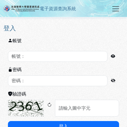
電子資源查詢系統
高雄醫學大學圖書資訊處電子資源
跳到主要內容
:::
:::
登入
帳號
密碼
驗證碼
登入