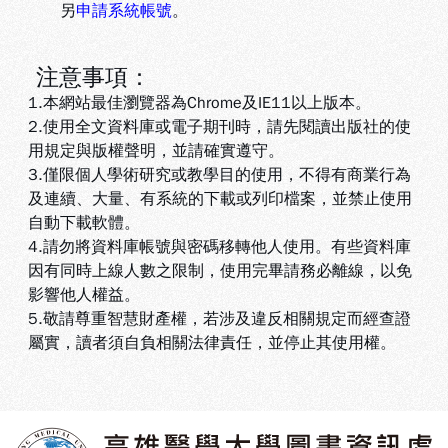
另
申請系統帳號
。
注意事項：
1.本網站最佳瀏覽器為Chrome及IE11以上版本。
2.使用全文資料庫或電子期刊時，請先閱讀出版社的使
用規定與版權聲明，並請確實遵守。
3.
僅限個人學術研究或教學目的使用，不得有商業行為
及連續、大量、有系統的下載或列印檔案，並禁止使用
自動下載軟體
。
4.
請勿將資料庫帳號與密碼移轉他人使用。有些資料庫
因有同時上線人數之限制，使用完畢請務必離線，以免
影響他人權益
。
5
.敬請尊重智慧財產權，若涉及違反相關規定而經查證
屬實，讀者須自負相關法律責任，並停止其使用權
。
:::