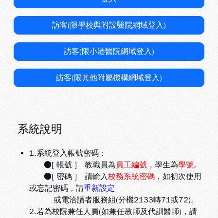
訪客(限學校與附設醫院網域登入)
訪客(限小港醫院網域登入)
訪客(限其他附屬機構網域登入)
系統說明
1.系統登入帳號密碼：
●[ 帳號 ] 教職員為
員工編號
，學生為
學號
。
●[ 密碼 ] 請輸入
校務系統密碼
，如初次使用
或忘記密碼，請
重新設定
或電洽讀者服務組(分機2133轉71或72)。
2.若為校院兼任人員(如兼任教師及代訓醫師)，請