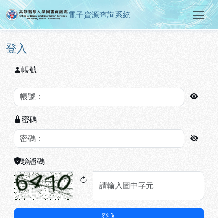
電子資源查詢系統
高雄醫學大學圖書資訊處電子資源
跳到主要內容
:::
:::
登入
帳號
密碼
驗證碼
登入