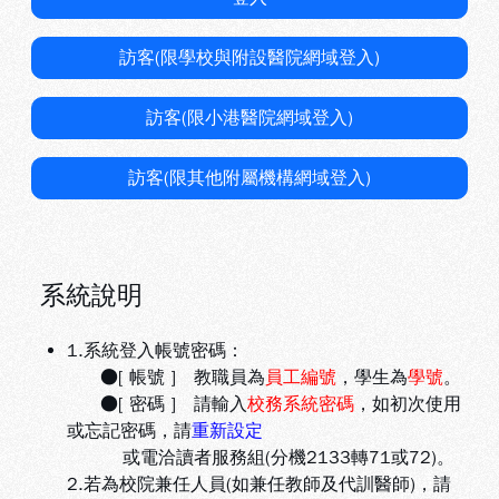
訪客(限學校與附設醫院網域登入)
訪客(限小港醫院網域登入)
訪客(限其他附屬機構網域登入)
系統說明
1.系統登入帳號密碼：
●[ 帳號 ] 教職員為
員工編號
，學生為
學號
。
●[ 密碼 ] 請輸入
校務系統密碼
，如初次使用
或忘記密碼，請
重新設定
或電洽讀者服務組(分機2133轉71或72)。
2.若為校院兼任人員(如兼任教師及代訓醫師)，請