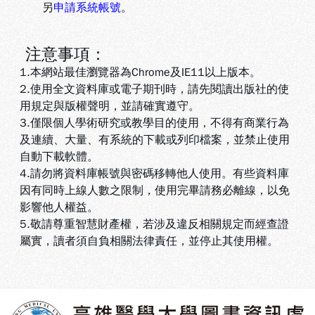
另
申請系統帳號
。
注意事項：
1.本網站最佳瀏覽器為Chrome及IE11以上版本。
2.使用全文資料庫或電子期刊時，請先閱讀出版社的使
用規定與版權聲明，並請確實遵守。
3.
僅限個人學術研究或教學目的使用，不得有商業行為
及連續、大量、有系統的下載或列印檔案，並禁止使用
自動下載軟體
。
4.
請勿將資料庫帳號與密碼移轉他人使用。有些資料庫
因有同時上線人數之限制，使用完畢請務必離線，以免
影響他人權益
。
5
.敬請尊重智慧財產權，若涉及違反相關規定而經查證
屬實，讀者須自負相關法律責任，並停止其使用權
。
:::