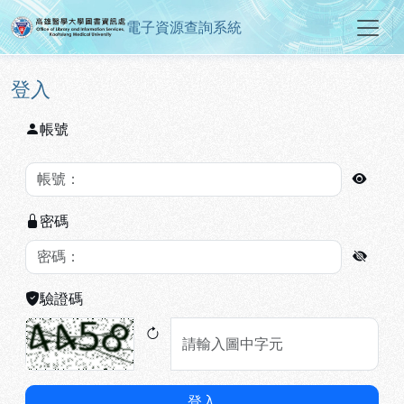
電子資源查詢系統
高雄醫學大學圖書資訊處電子資源
跳到主要內容
:::
:::
登入
帳號
密碼
驗證碼
登入