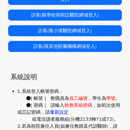
訪客(限學校與附設醫院網域登入)
訪客(限小港醫院網域登入)
訪客(限其他附屬機構網域登入)
系統說明
1.系統登入帳號密碼：
●[ 帳號 ] 教職員為
員工編號
，學生為
學號
。
●[ 密碼 ] 請輸入
校務系統密碼
，如初次使用
或忘記密碼，請
重新設定
或電洽讀者服務組(分機2133轉71或72)。
2.若為校院兼任人員(如兼任教師及代訓醫師)，請