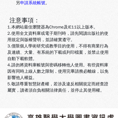
另
申請系統帳號
。
注意事項：
1.本網站最佳瀏覽器為Chrome及IE11以上版本。
2.使用全文資料庫或電子期刊時，請先閱讀出版社的使
用規定與版權聲明，並請確實遵守。
3.
僅限個人學術研究或教學目的使用，不得有商業行為
及連續、大量、有系統的下載或列印檔案，並禁止使用
自動下載軟體
。
4.
請勿將資料庫帳號與密碼移轉他人使用。有些資料庫
因有同時上線人數之限制，使用完畢請務必離線，以免
影響他人權益
。
5
.敬請尊重智慧財產權，若涉及違反相關規定而經查證
屬實，讀者須自負相關法律責任，並停止其使用權
。
:::