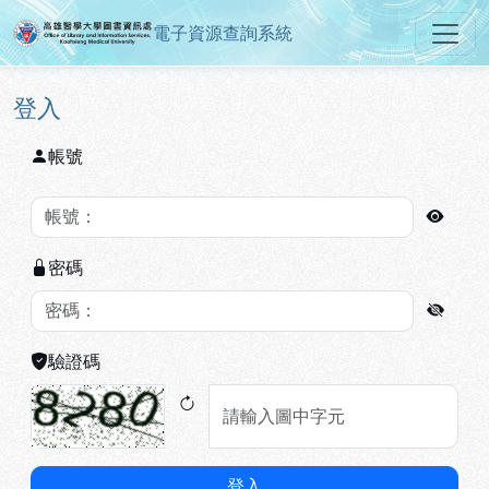
電子資源查詢系統
高雄醫學大學圖書資訊處電子資源
跳到主要內容
:::
:::
登入
帳號
密碼
驗證碼
登入