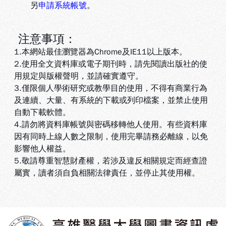
另
申請系統帳號
。
注意事項：
1.本網站最佳瀏覽器為Chrome及IE11以上版本。
2.使用全文資料庫或電子期刊時，請先閱讀出版社的使
用規定與版權聲明，並請確實遵守。
3.
僅限個人學術研究或教學目的使用，不得有商業行為
及連續、大量、有系統的下載或列印檔案，並禁止使用
自動下載軟體
。
4.
請勿將資料庫帳號與密碼移轉他人使用。有些資料庫
因有同時上線人數之限制，使用完畢請務必離線，以免
影響他人權益
。
5
.敬請尊重智慧財產權，若涉及違反相關規定而經查證
屬實，讀者須自負相關法律責任，並停止其使用權
。
:::