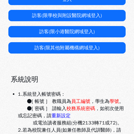
訪客(限學校與附設醫院網域登入)
訪客(限小港醫院網域登入)
訪客(限其他附屬機構網域登入)
系統說明
1.系統登入帳號密碼：
●[ 帳號 ] 教職員為
員工編號
，學生為
學號
。
●[ 密碼 ] 請輸入
校務系統密碼
，如初次使用
或忘記密碼，請
重新設定
或電洽讀者服務組(分機2133轉71或72)。
2.若為校院兼任人員(如兼任教師及代訓醫師)，請