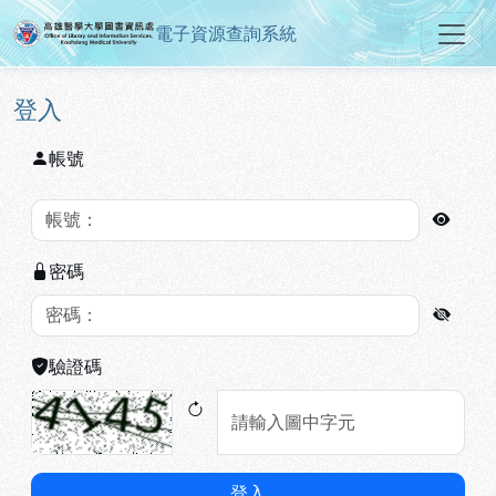
電子資源查詢系統
高雄醫學大學圖書資訊處電子資源
跳到主要內容
:::
:::
登入
帳號
密碼
驗證碼
登入