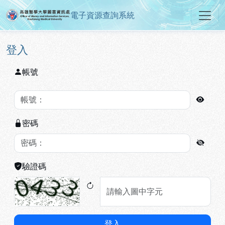
電子資源查詢系統
高雄醫學大學圖書資訊處電子資源
跳到主要內容
:::
:::
登入
帳號
密碼
驗證碼
登入