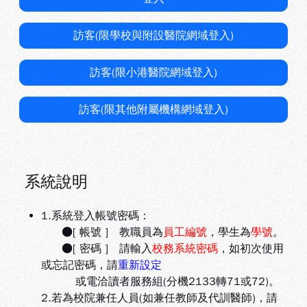
訪客(限學校與附設醫院網域登入)
訪客(限小港醫院網域登入)
訪客(限其他附屬機構網域登入)
系統說明
1.系統登入帳號密碼：
●[ 帳號 ] 教職員為
員工編號
，學生為
學號
。
●[ 密碼 ] 請輸入
校務系統密碼
，如初次使用
或忘記密碼，請
重新設定
或電洽讀者服務組(分機2133轉71或72)。
2.若為校院兼任人員(如兼任教師及代訓醫師)，請