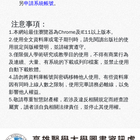
另
申請系統帳號
。
注意事項：
1.本網站最佳瀏覽器為Chrome及IE11以上版本。
2.使用全文資料庫或電子期刊時，請先閱讀出版社的使
用規定與版權聲明，並請確實遵守。
3.
僅限個人學術研究或教學目的使用，不得有商業行為
及連續、大量、有系統的下載或列印檔案，並禁止使用
自動下載軟體
。
4.
請勿將資料庫帳號與密碼移轉他人使用。有些資料庫
因有同時上線人數之限制，使用完畢請務必離線，以免
影響他人權益
。
5
.敬請尊重智慧財產權，若涉及違反相關規定而經查證
屬實，讀者須自負相關法律責任，並停止其使用權
。
:::