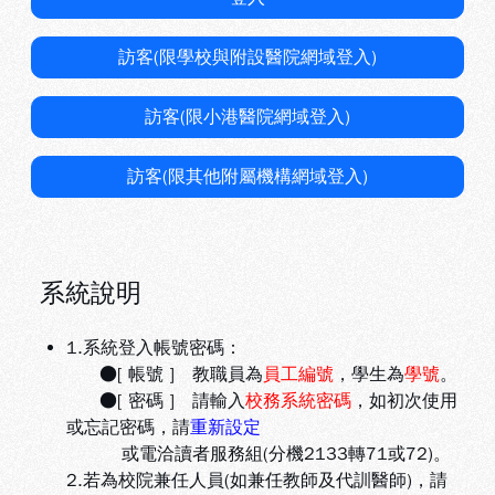
訪客(限學校與附設醫院網域登入)
訪客(限小港醫院網域登入)
訪客(限其他附屬機構網域登入)
系統說明
1.系統登入帳號密碼：
●[ 帳號 ] 教職員為
員工編號
，學生為
學號
。
●[ 密碼 ] 請輸入
校務系統密碼
，如初次使用
或忘記密碼，請
重新設定
或電洽讀者服務組(分機2133轉71或72)。
2.若為校院兼任人員(如兼任教師及代訓醫師)，請