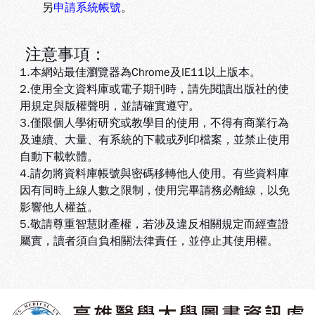
另
申請系統帳號
。
注意事項：
1.本網站最佳瀏覽器為Chrome及IE11以上版本。
2.使用全文資料庫或電子期刊時，請先閱讀出版社的使
用規定與版權聲明，並請確實遵守。
3.
僅限個人學術研究或教學目的使用，不得有商業行為
及連續、大量、有系統的下載或列印檔案，並禁止使用
自動下載軟體
。
4.
請勿將資料庫帳號與密碼移轉他人使用。有些資料庫
因有同時上線人數之限制，使用完畢請務必離線，以免
影響他人權益
。
5
.敬請尊重智慧財產權，若涉及違反相關規定而經查證
屬實，讀者須自負相關法律責任，並停止其使用權
。
:::