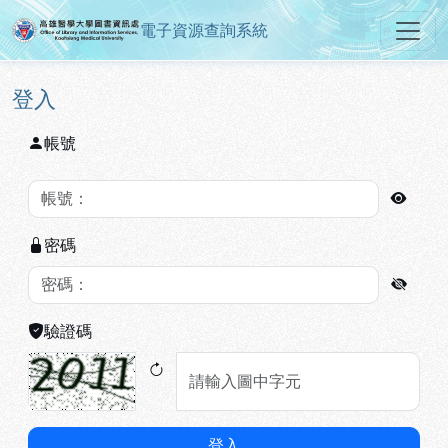
電子資源查詢系統
高雄醫學大學圖書資訊處電子資源
跳到主要內容
:::
:::
登入
帳號
密碼
驗證碼
登入