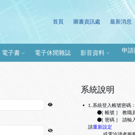
首頁
圖書資訊處
最新消息
處電子資源查詢系統
申請
電子書
電子休閒雜誌
影音資料
系統說明
1.系統登入帳號密碼
●[ 帳號 ] 教職
●[ 密碼 ] 請輸
請
重新設定
或電洽讀者服務組(分