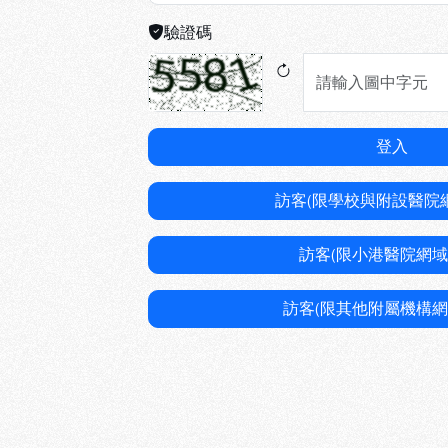
驗證碼
登入
訪客(限學校與附設醫院
訪客(限小港醫院網域
訪客(限其他附屬機構網