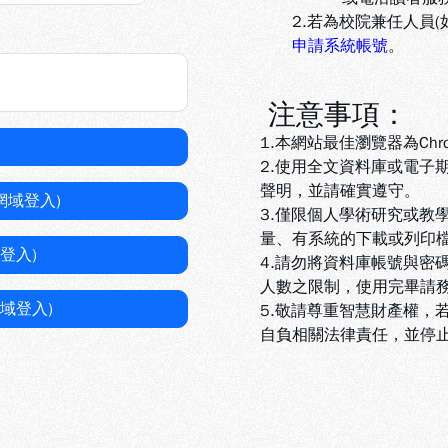
2.若為校院兼任人員
申請系統帳號
。
注意事項：
1.本網站最佳瀏覽器為Chr
2.使用全文資料庫或電子
聲明，並請確實遵守。
網域登入)
3.
僅限個人學術研究或教
量、有系統的下載或列印
登入)
4.
請勿將資料庫帳號與密
人數之限制，使用完畢請
域登入)
5
.敬請尊重智慧財產權，
自負相關法律責任，並停