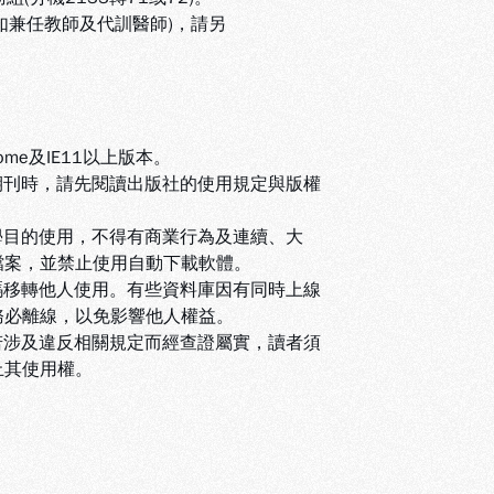
(如兼任教師及代訓醫師)，請另
ome及IE11以上版本。
期刊時，請先閱讀出版社的使用規定與版權
學目的使用，不得有商業行為及連續、大
檔案，並禁止使用自動下載軟體
。
碼移轉他人使用。有些資料庫因有同時上線
務必離線，以免影響他人權益
。
若涉及違反相關規定而經查證屬實，讀者須
止其使用權
。