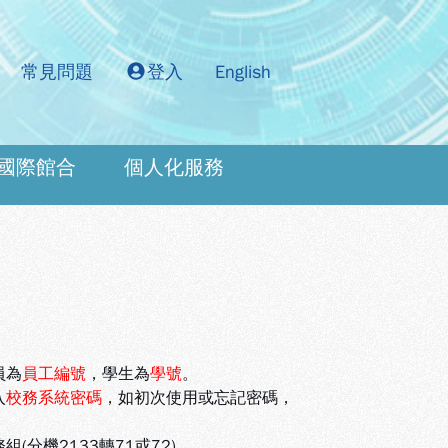
常見問題
登入
English
國際館合
個人化服務
：
員為
員工編號
，學生為
學號
。
入
校務系統密碼
，如初次使用或忘記密碼，
機2133轉71或72)。