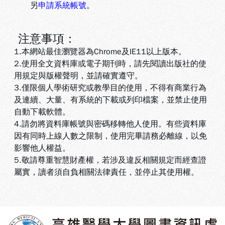
另
申請系統帳號
。
注意事項：
1.本網站最佳瀏覽器為Chrome及IE11以上版本。
2.使用全文資料庫或電子期刊時，請先閱讀出版社的使
用規定與版權聲明，並請確實遵守。
3.
僅限個人學術研究或教學目的使用，不得有商業行為
及連續、大量、有系統的下載或列印檔案，並禁止使用
自動下載軟體
。
4.
請勿將資料庫帳號與密碼移轉他人使用。有些資料庫
因有同時上線人數之限制，使用完畢請務必離線，以免
影響他人權益
。
5
.敬請尊重智慧財產權，若涉及違反相關規定而經查證
屬實，讀者須自負相關法律責任，並停止其使用權
。
:::