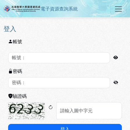
電子資源查詢系統
高雄醫學大學圖書資訊處電子資源
跳到主要內容
:::
:::
登入
帳號
密碼
驗證碼
登入