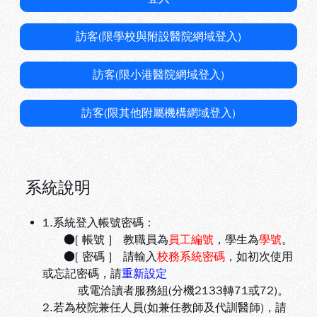
訪客(限學校與附設醫院網域登入)
訪客(限小港醫院網域登入)
訪客(限其他附屬機構網域登入)
系統說明
1.系統登入帳號密碼：
●[ 帳號 ] 教職員為
員工編號
，學生為
學號
。
●[ 密碼 ] 請輸入
校務系統密碼
，如初次使用
或忘記密碼，請
重新設定
或電洽讀者服務組(分機2133轉71或72)。
2.若為校院兼任人員(如兼任教師及代訓醫師)，請