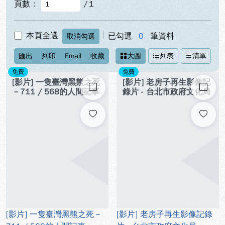
頁數：
/
1
本頁全選
已勾選
0
筆資料
取消勾選
匯出
列印
Email
收藏
大圖
列表
清單
免費
免費
[影片] 一隻臺灣黑熊之死
[影片] 老房子再生影像記
勾選
勾選
－711 / 568的人間記事
錄片 - 台北市政府文化局
[影片] 一隻臺灣黑熊之死－
[影片] 老房子再生影像記錄