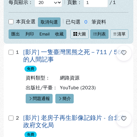
每頁顯示：
頁數：
/
1
本頁全選
已勾選
0
筆資料
取消勾選
匯出
列印
Email
收藏
大圖
列表
清單
[影片] 一隻臺灣黑熊之死－711 / 568
1
的人間記事
免費
資料類型：
網路資源
出版社/平臺：
YouTube (2023)
問題通報
簡介
快速連結：
[影片] 老房子再生影像記錄片 - 台北市
2
政府文化局
免費