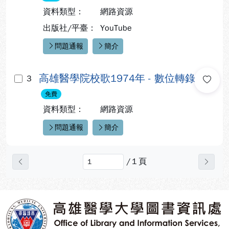
資料類型：
網路資源
出版社/平臺：
YouTube
問題通報
簡介
快速連結：
高雄醫學院校歌1974年 - 數位轉錄
3
免費
資料類型：
網路資源
問題通報
簡介
快速連結：
/
1
頁
上一頁
下一
:::