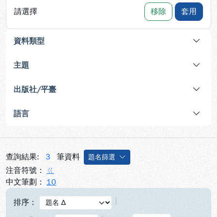
請選擇
移除
套用
資料類型
主題
出版社/平臺
語言
查詢結果:
3
筆資料
題名篩選
注音符號：
ㄍ
中文筆劃：
10
排序：