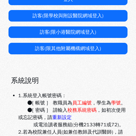
訪客(限學校與附設醫院網域登入)
訪客(限小港醫院網域登入)
訪客(限其他附屬機構網域登入)
系統說明
1.系統登入帳號密碼：
●[ 帳號 ] 教職員為
員工編號
，學生為
學號
。
●[ 密碼 ] 請輸入
校務系統密碼
，如初次使用
或忘記密碼，請
重新設定
或電洽讀者服務組(分機2133轉71或72)。
2.若為校院兼任人員(如兼任教師及代訓醫師)，請