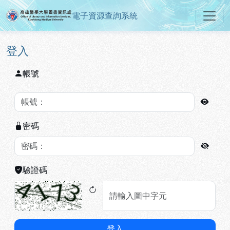
電子資源查詢系統
高雄醫學大學圖書資訊處電子資源
跳到主要內容
:::
:::
登入
帳號
密碼
驗證碼
登入