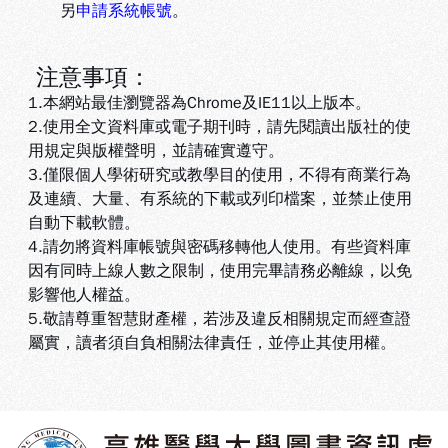
另
申請系統帳號
。
注意事項：
1.本網站最佳瀏覽器為Chrome及IE11以上版本。
2.使用全文資料庫或電子期刊時，請先閱讀出版社的使
用規定與版權聲明，並請確實遵守。
3.
僅限個人學術研究或教學目的使用，不得有商業行為
及連續、大量、有系統的下載或列印檔案，並禁止使用
自動下載軟體
。
4.
請勿將資料庫帳號與密碼移轉他人使用。有些資料庫
因有同時上線人數之限制，使用完畢請務必離線，以免
影響他人權益
。
5
.敬請尊重智慧財產權，若涉及違反相關規定而經查證
屬實，讀者須自負相關法律責任，並停止其使用權
。
:::