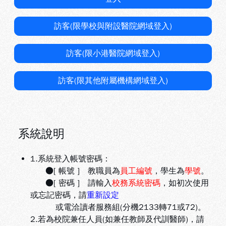
訪客(限學校與附設醫院網域登入)
訪客(限小港醫院網域登入)
訪客(限其他附屬機構網域登入)
系統說明
1.系統登入帳號密碼：
●[ 帳號 ] 教職員為
員工編號
，學生為
學號
。
●[ 密碼 ] 請輸入
校務系統密碼
，如初次使用
或忘記密碼，請
重新設定
或電洽讀者服務組(分機2133轉71或72)。
2.若為校院兼任人員(如兼任教師及代訓醫師)，請