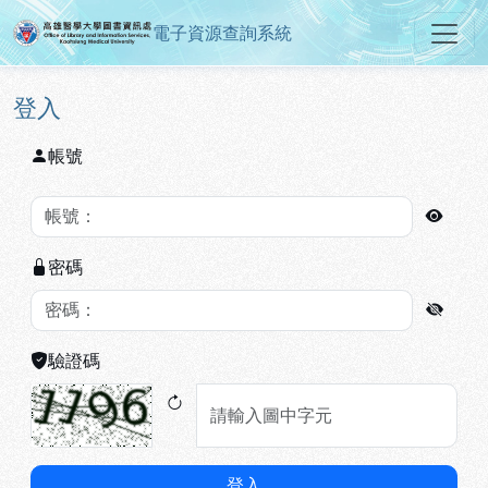
電子資源查詢系統
高雄醫學大學圖書資訊處電子資源
跳到主要內容
:::
:::
登入
帳號
密碼
驗證碼
登入