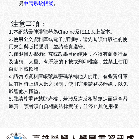
另
申請系統帳號
。
注意事項：
1.本網站最佳瀏覽器為Chrome及IE11以上版本。
2.使用全文資料庫或電子期刊時，請先閱讀出版社的使
用規定與版權聲明，並請確實遵守。
3.
僅限個人學術研究或教學目的使用，不得有商業行為
及連續、大量、有系統的下載或列印檔案，並禁止使用
自動下載軟體
。
4.
請勿將資料庫帳號與密碼移轉他人使用。有些資料庫
因有同時上線人數之限制，使用完畢請務必離線，以免
影響他人權益
。
5
.敬請尊重智慧財產權，若涉及違反相關規定而經查證
屬實，讀者須自負相關法律責任，並停止其使用權
。
:::