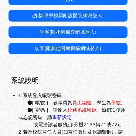
訪客(限學校與附設醫院網域登入)
訪客(限小港醫院網域登入)
訪客(限其他附屬機構網域登入)
系統說明
1.系統登入帳號密碼：
●[ 帳號 ] 教職員為
員工編號
，學生為
學號
。
●[ 密碼 ] 請輸入
校務系統密碼
，如初次使用
或忘記密碼，請
重新設定
或電洽讀者服務組(分機2133轉71或72)。
2.若為校院兼任人員(如兼任教師及代訓醫師)，請