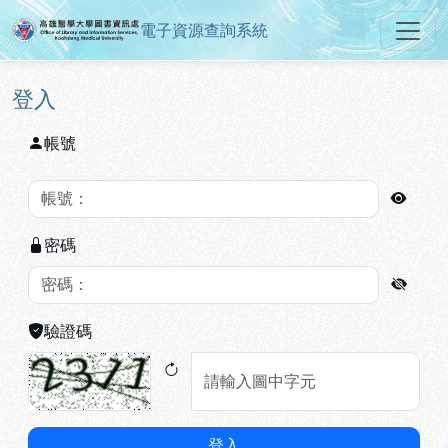
電子資源查詢系統
高雄醫學大學圖書資訊處電子資源
跳到主要內容
:::
:::
登入
帳號
密碼
驗證碼
登入