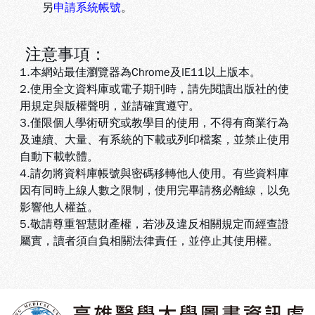
另
申請系統帳號
。
注意事項：
1.本網站最佳瀏覽器為Chrome及IE11以上版本。
2.使用全文資料庫或電子期刊時，請先閱讀出版社的使
用規定與版權聲明，並請確實遵守。
3.
僅限個人學術研究或教學目的使用，不得有商業行為
及連續、大量、有系統的下載或列印檔案，並禁止使用
自動下載軟體
。
4.
請勿將資料庫帳號與密碼移轉他人使用。有些資料庫
因有同時上線人數之限制，使用完畢請務必離線，以免
影響他人權益
。
5
.敬請尊重智慧財產權，若涉及違反相關規定而經查證
屬實，讀者須自負相關法律責任，並停止其使用權
。
:::