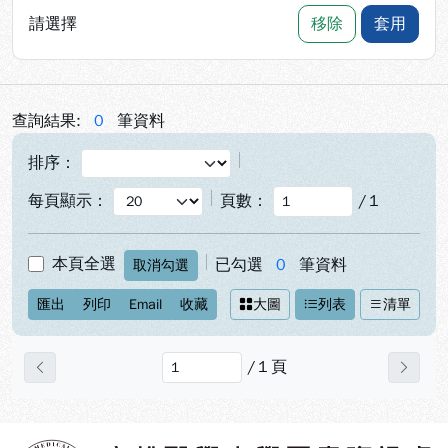
請選擇
移除
套用
查詢結果:
0
筆資料
排序：
每頁顯示：
頁數：
/
1
本頁全選
已勾選
0
筆資料
取消勾選
匯出
列印
Email
收藏
大圖
列表
清單
/
1
頁
上一頁
下一
:::